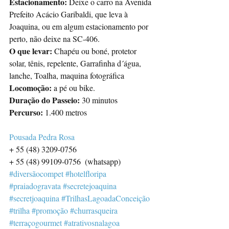
Estacionamento: 
Deixe o carro na Avenida 
Prefeito Acácio Garibaldi, que leva à 
Joaquina, ou em algum estacionamento por 
perto, não deixe na SC-406.
O que levar:
 Chapéu ou boné, protetor 
solar, tênis, repelente, Garrafinha d´água, 
lanche, Toalha, maquina fotográfica
Locomoção:
 a pé ou bike.
Duração do Passeio:
 30 minutos
Percurso:
 1.400 metros 
Pousada Pedra Rosa
+ 55 (48) 3209-0756
+ 55 (48) 99109-0756  (whatsapp) 
#diversãocompet
#hotelfloripa
#praiadogravata
#secretejoaquina
#secretjoaquina
#TrilhasLagoadaConceição
#trilha
#promoção
#churrasqueira
#terraçogourmet
#atrativosnalagoa