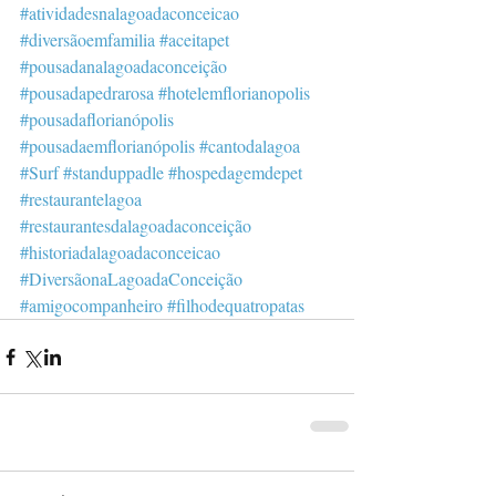
#atividadesnalagoadaconceicao
#diversãoemfamilia
#aceitapet
#pousadanalagoadaconceição
#pousadapedrarosa
#hotelemflorianopolis
#pousadaflorianópolis
#pousadaemflorianópolis
#cantodalagoa
#Surf
#standuppadle
#hospedagemdepet
#restaurantelagoa
#restaurantesdalagoadaconceição
#historiadalagoadaconceicao
#DiversãonaLagoadaConceição
#amigocompanheiro
#filhodequatropatas