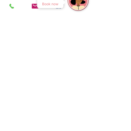
Book now
Floripa: Para quem trabalhou o ano
todo
BICICLETA BIKE A SUA
MELHOR COMPANHIA
Que tal uma Lagoa?