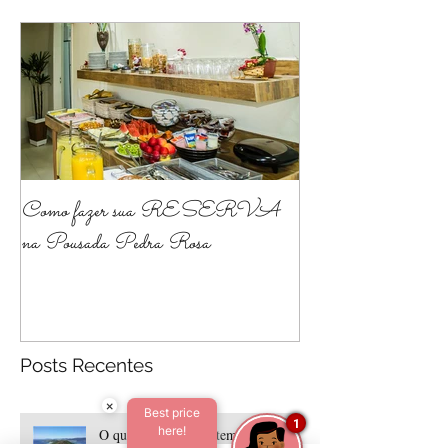
Como fazer sua RESERVA
na Pousada Pedra Rosa
Posts Recentes
×
Best price
1
here!
O que é que Floripa tem?