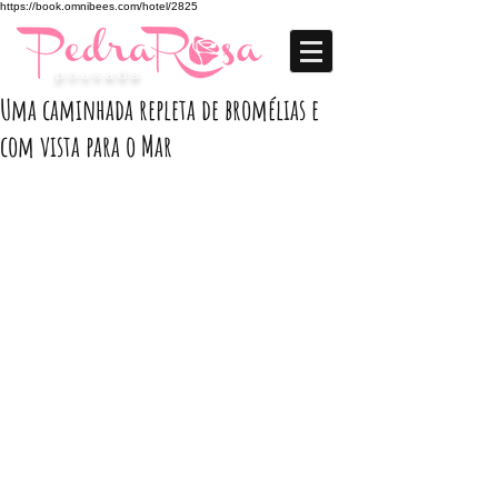
https://book.omnibees.com/hotel/2825
p o u s a d a
Uma caminhada repleta de bromélias e
com vista para o Mar