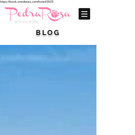
https://book.omnibees.com/hotel/2825
p o u s a d a
BLOG