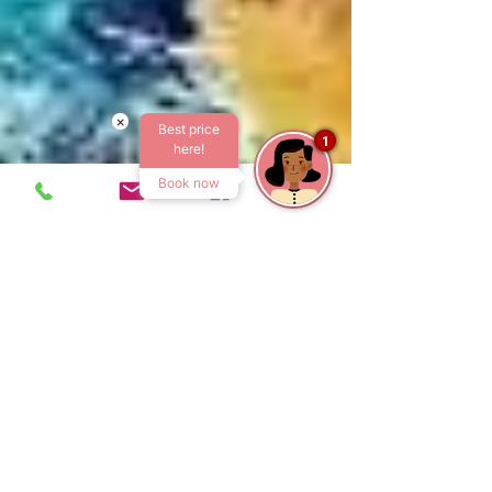
×
Best price
1
here!
Book now