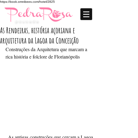
https://book.omnibees.com/hotel/2825
p o u s a d a
As Rendeiras, história açoriana e
arquitetura da Lagoa da Conceição
Construções da Arquitetura que marcam a 
rica história e folclore de Florianópolis 
  As antigas construções que cercam a Lagoa 