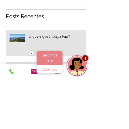
Posts Recentes
O que é que Floripa tem?
×
Best price
1
here!
Floripa: Para quem trabalhou o ano
Book now
todo
BICICLETA BIKE A SUA
MELHOR COMPANHIA