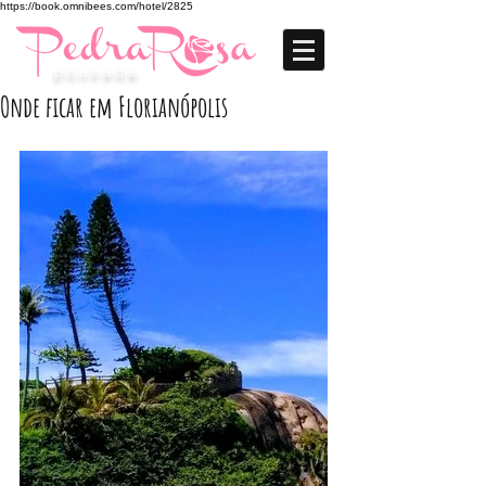
https://book.omnibees.com/hotel/2825
p o u s a d a
Onde ficar em Florianópolis