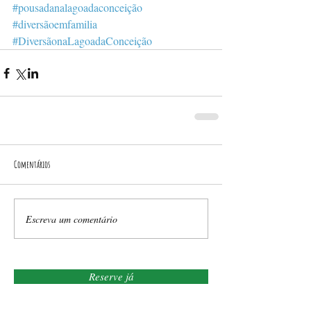
#pousadanalagoadaconceição
#diversãoemfamilia
#DiversãonaLagoadaConceição
Comentários
Escreva um comentário
Reserve já