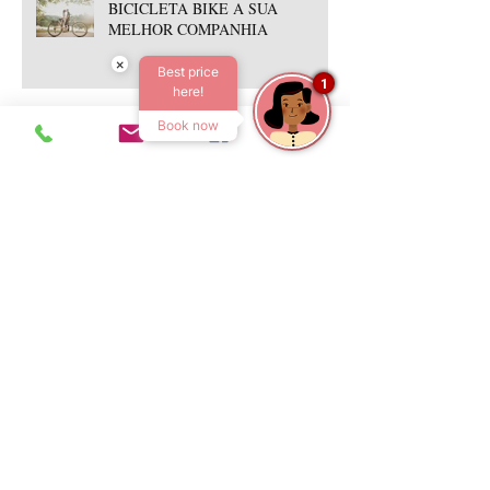
BICICLETA BIKE A SUA
MELHOR COMPANHIA
×
Best price
1
here!
Book now
Que tal uma Lagoa?
Beacon é o novo guia na Costa Verde
de SC
As águas de março, não espanta o
verão em Floripa!