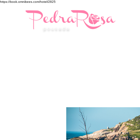
https://book.omnibees.com/hotel/2825
p o u s a d a