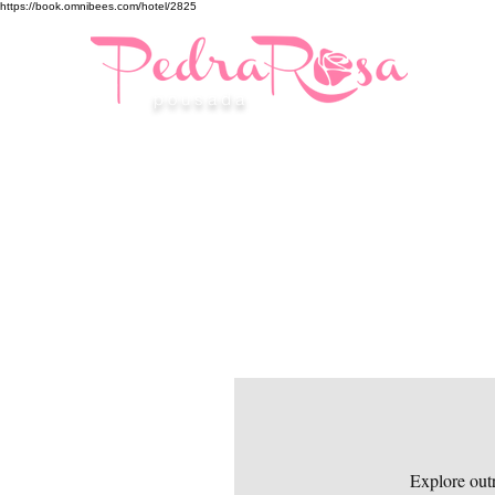
https://book.omnibees.com/hotel/2825
p o u s a d a
Explore outr