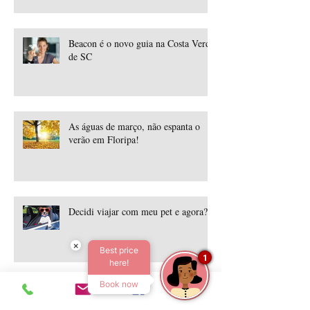
Beacon é o novo guia na Costa Verde
de SC
As águas de março, não espanta o
verão em Floripa!
Decidi viajar com meu pet e agora?
×
Best price
1
here!
Book now
Que Tal aproveitar o melhor de
Floripa nesta Páscoa com duas