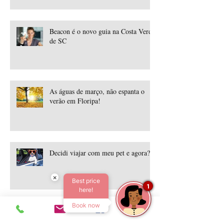
Beacon é o novo guia na Costa Verde
de SC
As águas de março, não espanta o
verão em Floripa!
Decidi viajar com meu pet e agora?
×
Best price
1
here!
Book now
Que Tal aproveitar o melhor de
Floripa nesta Páscoa com duas